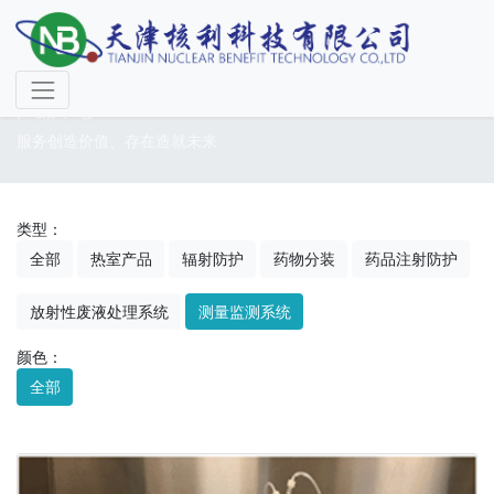
产品中心
服务创造价值、存在造就未来
类型：
全部
热室产品
辐射防护
药物分装
药品注射防护
放射性废液处理系统
测量监测系统
颜色：
全部